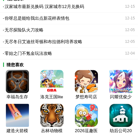
汉家城市最新兑换码 汉家城市12月兑换码
12-15
你呀总是能给我出点新花样表情包
12-15
无尽探险队火刀攻略
12-05
无尽冬日艾迪丝哥顿和布拉德利培养攻略
12-05
零始之门不氪金玩法攻略
12-04
猜您喜欢
幸福岛生存
洛克王国lite
梦想寿司店
闪耀优俊少
中文无限材
版安卓下载
破解版2026
女台服官网
料版2026
全新版本
入口下载安
装
建造火箭模
丛林动物模
2026逗趣医
劫后公司20