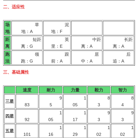
二、适应性
场
草
泥
地
地：A
地：F
距
短距
英
中距
长距
离
离：G
里：E
离：A
离：A
跑
领
跟
居
后
法
跑：G
前：A
中：A
追：A
三、基础属性
速度
耐力
力量
毅力
智力
9
1
8
8
三星
83
5
05
3
4
1
1
9
9
四星
92
05
17
3
3
1
1
1
1
五星
101
16
29
02
02