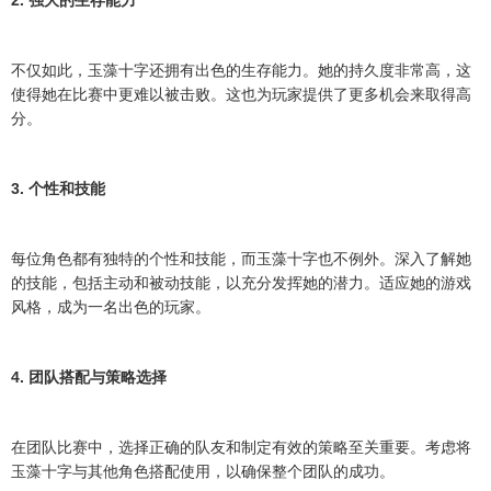
2. 强大的生存能力
不仅如此，玉藻十字还拥有出色的生存能力。她的持久度非常高，这
使得她在比赛中更难以被击败。这也为玩家提供了更多机会来取得高
分。
3. 个性和技能
每位角色都有独特的个性和技能，而玉藻十字也不例外。深入了解她
的技能，包括主动和被动技能，以充分发挥她的潜力。适应她的游戏
风格，成为一名出色的玩家。
4. 团队搭配与策略选择
在团队比赛中，选择正确的队友和制定有效的策略至关重要。考虑将
玉藻十字与其他角色搭配使用，以确保整个团队的成功。