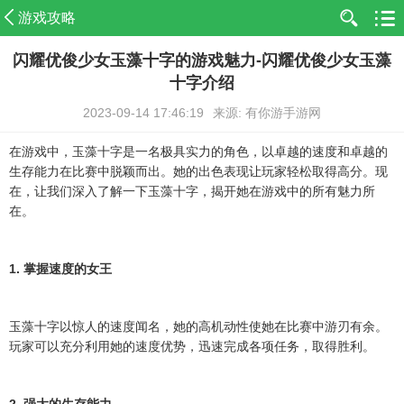
游戏攻略
闪耀优俊少女玉藻十字的游戏魅力-闪耀优俊少女玉藻
十字介绍
2023-09-14 17:46:19
来源: 有你游手游网
在游戏中，玉藻十字是一名极具实力的角色，以卓越的速度和卓越的
生存能力在比赛中脱颖而出。她的出色表现让玩家轻松取得高分。现
在，让我们深入了解一下玉藻十字，揭开她在游戏中的所有魅力所
在。
1. 掌握速度的女王
玉藻十字以惊人的速度闻名，她的高机动性使她在比赛中游刃有余。
玩家可以充分利用她的速度优势，迅速完成各项任务，取得胜利。