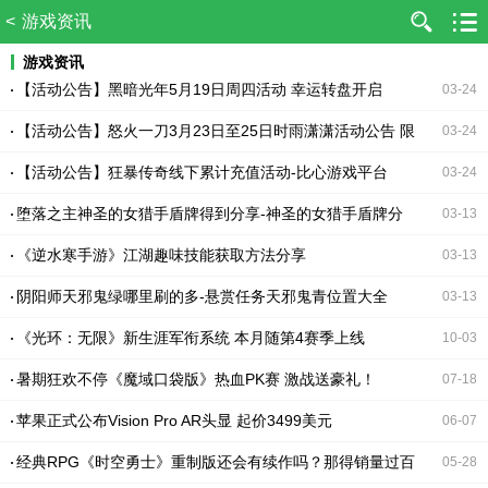
<
游戏资讯
游戏资讯
【活动公告】黑暗光年5月19日周四活动 幸运转盘开启
03-24
【活动公告】怒火一刀3月23日至25日时雨潇潇活动公告 限
03-24
定时装开启
【活动公告】狂暴传奇线下累计充值活动-比心游戏平台
03-24
堕落之主神圣的女猎手盾牌得到分享-神圣的女猎手盾牌分
03-13
享
《逆水寒手游》江湖趣味技能获取方法分享
03-13
阴阳师天邪鬼绿哪里刷的多-悬赏任务天邪鬼青位置大全
03-13
《光环：无限》新生涯军衔系统 本月随第4赛季上线
10-03
暑期狂欢不停《魔域口袋版》热血PK赛 激战送豪礼！
07-18
苹果正式公布Vision Pro AR头显 起价3499美元
06-07
经典RPG《时空勇士》重制版还会有续作吗？那得销量过百
05-28