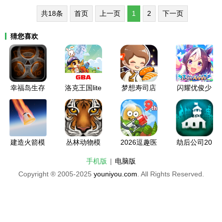
万
共18条
首页
上一页
1
2
下一页
猜您喜欢
幸福岛生存
洛克王国lite
梦想寿司店
闪耀优俊少
中文无限材
版安卓下载
破解版2026
女台服官网
料版2026
全新版本
入口下载安
装
建造火箭模
丛林动物模
2026逗趣医
劫后公司20
拟器全部解
拟器全部解
院无限钞票
26最新版下
手机版
|
电脑版
锁汉化版20
锁版2026
无限钻石下
载
Copyright ® 2005-2025
youniyou.com
. All Rights Reserved.
26
载安装