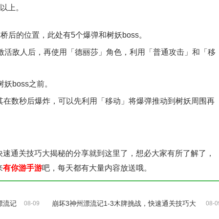
及以上。
木桥后的位置，此处有5个爆弹和树妖boss。
击，激活敌人后，再使用「德丽莎」角色，利用「普通攻击」和「移
树妖boss之前。
致其在数秒后爆炸，可以先利用「移动」将爆弹推动到树妖周围再
，快速通关技巧大揭秘的分享就到这里了，想必大家有所了解了，
来
有你游手游
吧，每天都有大量内容放送哦。
漂流记
崩坏3神州漂流记1-3木牌挑战，快速通关技巧大
08-09
08-0
揭秘！