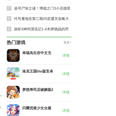
与奖励获取窍门
7
追寻尸块之谜！博德之门3小丑德里
波斯尸块位置及快速收集方法揭秘
8
代号鸢地宫第三期25层通关攻略大
公开-第三期25层通关阵容推荐
9
崩坏3神州漂流记1-4木牌挑战的窍
门-神州漂流记1-4木牌挑战速通指南
热门游戏
更多+
幸福岛生存中文无
详情
限材料版2026
洛克王国lite版安卓
详情
下载
梦想寿司店破解版2
详情
026全新版本
9
闪耀优俊少女台服
详情
官网入口下载安装