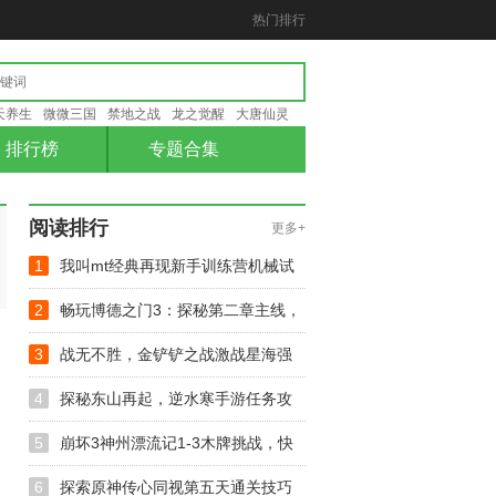
热门排行
天养生
微微三国
禁地之战
龙之觉醒
大唐仙灵
排行榜
专题合集
阅读排行
更多+
1
我叫mt经典再现新手训练营机械试
炼攻略
2
畅玩博德之门3：探秘第二章主线，
驱除寄生虫任务攻略大揭秘
3
战无不胜，金铲铲之战激战星海强
势阵容推荐与选择攻略
4
探秘东山再起，逆水寒手游任务攻
略与周大虎NPC互动技巧
5
崩坏3神州漂流记1-3木牌挑战，快
速通关技巧大揭秘！
6
探索原神传心同视第五天通关技巧