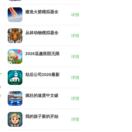
建造火箭模拟器全
详情
部解锁汉化版2026
丛林动物模拟器全
详情
部解锁版2026
2026逗趣医院无限
详情
钞票无限钻石下载
安装
劫后公司2026最新
详情
版下载
4
疯狂的速度中文破
7
详情
解版2026
我的孩子新的开始
详情
汉化无限金币2026