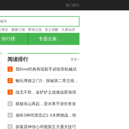
热门排行
天养生
微微三国
禁地之战
龙之觉醒
大唐仙灵
排行榜
专题合集
阅读排行
更多+
1
我叫mt经典再现新手训练营机械试
炼攻略
2
畅玩博德之门3：探秘第二章主线，
驱除寄生虫任务攻略大揭秘
3
战无不胜，金铲铲之战激战星海强
势阵容推荐与选择攻略
4
探秘东山再起，逆水寒手游任务攻
略与周大虎NPC互动技巧
5
崩坏3神州漂流记1-3木牌挑战，快
速通关技巧大揭秘！
6
探索原神传心同视第五天通关技巧