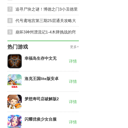
与奖励获取窍门
7
追寻尸块之谜！博德之门3小丑德里
波斯尸块位置及快速收集方法揭秘
8
代号鸢地宫第三期25层通关攻略大
公开-第三期25层通关阵容推荐
9
崩坏3神州漂流记1-4木牌挑战的窍
门-神州漂流记1-4木牌挑战速通指南
热门游戏
更多+
幸福岛生存中文无
详情
限材料版2026
洛克王国lite版安卓
详情
下载
梦想寿司店破解版2
详情
026全新版本
闪耀优俊少女台服
详情
官网入口下载安装