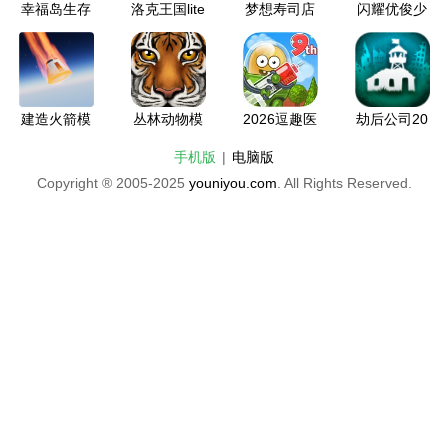
幸福岛生存
洛克王国lite
梦想寿司店
闪耀优俊少
中文无限材
版安卓下载
破解版2026
女台服官网
料版2026
全新版本
入口下载安
装
建造火箭模
丛林动物模
2026逗趣医
劫后公司20
拟器全部解
拟器全部解
院无限钞票
26最新版下
手机版
|
电脑版
锁汉化版20
锁版2026
无限钻石下
载
Copyright ® 2005-2025
youniyou.com
. All Rights Reserved.
26
载安装