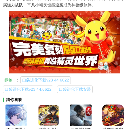
属强力战队，平凡小精灵也能逆袭成为神兽级伙伴。
标签
：
口袋进化下载v23 44 6622
口袋进化下载v23.44.6622
口袋进化下载安装
猜你喜欢