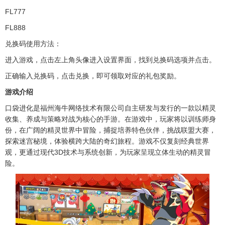
FL777
FL888
兑换码使用方法：
进入游戏，点击左上角头像进入设置界面，找到兑换码选项并点击。
正确输入兑换码，点击兑换，即可领取对应的礼包奖励。
游戏介绍
口袋进化是福州海牛网络技术有限公司自主研发与发行的一款以精灵
收集、养成与策略对战为核心的手游。在游戏中，玩家将以训练师身
份，在广阔的精灵世界中冒险，捕捉培养特色伙伴，挑战联盟大赛，
探索迷宫秘境，体验横跨大陆的奇幻旅程。游戏不仅复刻经典世界
观，更通过现代3D技术与系统创新，为玩家呈现立体生动的精灵冒
险。