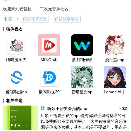
欢迎来到轻音社——二次元音乐社区
标签
：
轻音社官方版
轻音社极速版
猜你喜欢
喵呜漫画去
MINO 4K
微图制作破
漫社堂app
广告版
解版
手机版
像宿动漫ap
极闪影视20
云喵星盒ap
Lemon AI手
p最新版本
26官方版下
p安卓版
机版
相关专题
载
听歌不需要会员的app
20款
听歌不需要会员的app是有你游手游网整理的可
以免费听歌不要钱的平台，这里有海量的音乐资
源等你来体验哦，基本上都是不要钱的，重点是