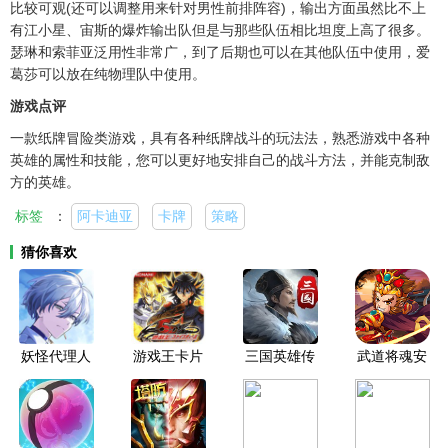
比较可观(还可以调整用来针对男性前排阵容)，输出方面虽然比不上
有江小星、宙斯的爆炸输出队但是与那些队伍相比坦度上高了很多。
瑟琳和索菲亚泛用性非常广，到了后期也可以在其他队伍中使用，爱
葛莎可以放在纯物理队中使用。
游戏点评
一款纸牌冒险类游戏，具有各种纸牌战斗的玩法法，熟悉游戏中各种
英雄的属性和技能，您可以更好地安排自己的战斗方法，并能克制敌
方的英雄。
标签
：
阿卡迪亚
卡牌
策略
猜你喜欢
妖怪代理人
游戏王卡片
三国英雄传
武道将魂安
安卓版
力量6汉化
奇官方版
卓版
版