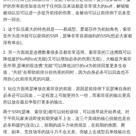
护的所有前排加攻击对于任何队伍来说都是非常强大的buff，解锁银
被动以后可以进一步提升前排的伤害，金被动可以让前排倒下后多坚
持一回合。
1. 这个队伍最大的特色就是——易成型。爱葛莎作为初始角色，索菲
亚作为首冲就可以获得的SSR，瑟琳非常容易抽到的SSR(想必大家都
深有体会)。
2. 另一方面就是连携数量很多且都非常适用。索菲亚的三连携既可以
降低援护buff的cd(充能)又可以增加必杀的伤害(无双)，大幅提升索菲
亚作用;瑟琳的双连携“充能”可以降低治疗的cd为前排回复更多生命
值，“共担”在帮助前排分担伤害的同时，因为自身必杀可以回血也不
用担心比前排先死的问题。
3. 站位方面将瑟琳放在索菲亚的前面，原因是前排倒下后瑟琳自身的
必杀还可以回血，一定程度上可能更持久一些，而索菲亚的输出更高
所以放在最后争取打更多的输出。
两个SSR(瑟琳、索菲亚)都可以轻松获得，可以很早就开始养成。对
于平民玩家来说即使前期突破不上去，这三个英雄的核心技能也是在
必杀和援护(连击)上，前期的战斗力依然很足，在前期的推图、爬
塔、副本、竞技场等的战斗力不会太差。突破上去成型后单线输出也