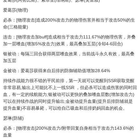
爱葛莎(阿努比斯)、索菲亚(维纳斯)、瑟琳(芙蕾雅)
爱葛莎(物理)
必杀：[物理攻击]造成200%攻击力的物理伤害并相当于攻击50%的生
命(三格能量)
连击：[物理攻击加buff]造成相当于攻击力111.67%的物理伤害，并叠
加一层嗜血(增加5%攻击力)效果，最高叠加五层(冷却4-6回合)
银被动：每隔三回合获得两层嗜血效果，当前战斗永久有效，最高叠
加五层
金被动：爱葛莎获得来自后排的防御辅助值增加28.64%
持续作战能力很不错的平民前排，第一天就可以觉醒到SSR获取觉醒
非常容易,输出上可能比不上一线SSR ，但必杀可以造成伤害的同时回
血，有一定的续航能力;银被动可以更快的叠加嗜血层数(增加攻击力)
可以在持续作战的同时提升输出;金被动提升血量(提升后排防辅就是
提升血量)不容易暴毙，可以给自己吸血和后排奶妈回血的机会。
瑟琳(防辅)
必杀：[物理攻击]200%攻击力/附带回复自身相当于攻击力143.6%的
血量