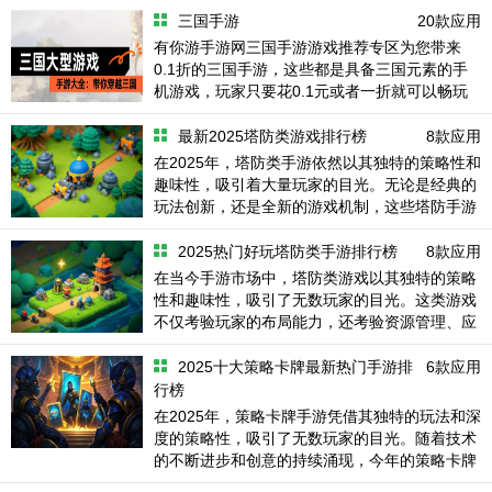
三国手游
20款应用
有你游手游网三国手游游戏推荐专区为您带来
0.1折的三国手游，这些都是具备三国元素的手
机游戏，玩家只要花0.1元或者一折就可以畅玩
到底了，本页总结的都是评分最高的三国手游，
喜欢玩这类题材手游的可以按需下载。
最新2025塔防类游戏排行榜
8款应用
在2025年，塔防类手游依然以其独特的策略性和
趣味性，吸引着大量玩家的目光。无论是经典的
玩法创新，还是全新的游戏机制，这些塔防手游
都为玩家带来了前所未有的体验。今天，就让我
们一起盘点一下2025年最新、最好玩的
2025热门好玩塔防类手游排行榜
8款应用
在当今手游市场中，塔防类游戏以其独特的策略
性和趣味性，吸引了无数玩家的目光。这类游戏
不仅考验玩家的布局能力，还考验资源管理、应
变能力和对游戏机制的深刻理解。无论是悠闲的
午后，还是通勤路上，塔防游戏都能为玩家带来
2025十大策略卡牌最新热门手游排
6款应用
行榜
在2025年，策略卡牌手游凭借其独特的玩法和深
度的策略性，吸引了无数玩家的目光。随着技术
的不断进步和创意的持续涌现，今年的策略卡牌
游戏市场竞争愈发激烈。今天，就让我们一起盘