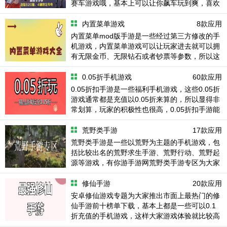
赛车游戏哦，基本上可以让你飙车玩到爽，喜欢
的话记得收藏本站。
内置菜单游戏
8款应用
内置菜单mod版手游是一些经过第三方修改的手
机游戏，内置菜单游戏可以让玩家进去就可以拥
有无限金币、无限钻石或者钞票等参数，所以这
相当于是一种可以让你无敌的手机游戏，有你游
手游网为您精选了一些内置菜单游戏下载大全
0.05折手机游戏
60款应用
0.05折扣手游是一些福利手机游戏，这些0.05折
游戏通常都是充值以0.05折来算的，所以显得非
常划算，玩家的积极性也很高，0.05折扣手游能
让玩家花小钱办大事，轻微的充值就能让你在游
戏中非常爽快了。
荒野类手游
17款应用
荒野类手游是一些以荒野为主题的手机游戏，包
括比较出名的荒野求生手游、荒野行动、荒野起
源等游戏，有你游手游网荒野类手游专区为大家
精选了一些非常好玩的荒野题材手游提供给大家
下载。
修仙手游
20款应用
安卓修仙游戏专题为大家推出市面上最热门的修
仙手游前十榜单下载，基本上都是一些可以0.1
折充值的手机游戏，这样大家游戏体验就比较高
了，经典的修仙玩法等你来体验哦！