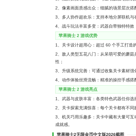
2、像素画面质感出众：细腻的场景层次搭
3、多人协作超欢乐：支持本地分屏联机与
4、战斗玩法丰富多变：武器自带独特特效
苹果骑士 2 游戏优势
1、关卡设计超用心：超过 60 个手工打
2、敌人类型五花八门：从呆萌可爱的蘑菇
性；
3、升级系统完善：可通过收集关卡素材强
4、动作体验丝滑流畅：精准的操控手感搭
苹果骑士 2 游戏亮点
1、武器与皮肤丰富：各类特色武器任你选
2、关卡探索充满惊喜：每个关卡都有不同
3、机关巧用乐趣多：关卡中藏有大量可互
成就感。
苹果骑士2无限金币中文版2026截图