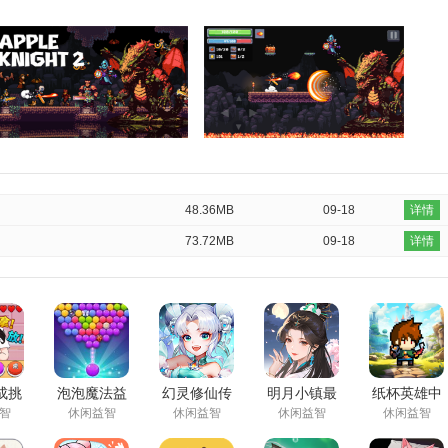
48.36MB
09-18
详情
73.72MB
09-18
详情
成挑
泡泡魔法益
幻灵修仙传
明月小镇最
纸杯英雄中
最新
智游戏免费
鬼服折扣版
新版
文版
智
休闲益智
休闲益智
休闲益智
休闲益智
载
下载
下载