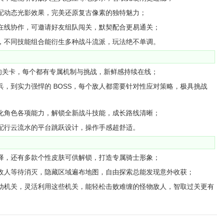
配动态光影效果，完美还原复古像素的独特魅力；
在线协作，可邀请好友组队闯关，默契配合更易通关；
，不同技能组合能衍生多种战斗流派，玩法绝不单调。
造的关卡，每个都有专属机制与挑战，新鲜感持续在线；
兵，到实力强悍的 BOSS，每个敌人都需要针对性应对策略，极具挑战
化角色各项能力，解锁全新战斗技能，成长路线清晰；
配行云流水的平台跳跃设计，操作手感超舒适。
择，还有多款个性皮肤可供解锁，打造专属骑士形象；
敌人等待消灭，隐藏区域遍布地图，自由探索总能发现意外收获；
动机关，灵活利用这些机关，能轻松击败难缠的怪物敌人，智取过关更有