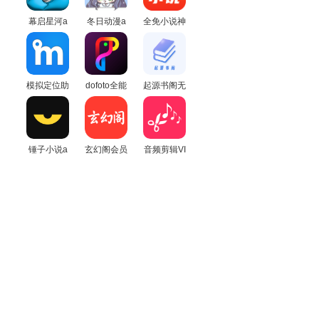
幕启星河a
冬日动漫a
全免小说神
pp免费下
pp解锁版
器app
载纯净版
模拟定位助
dofoto全能
起源书阁无
手会员免费
照片编辑器
广告版最新
版
最新版
锤子小说a
玄幻阁会员
音频剪辑VI
pp免费版
版
P内购版