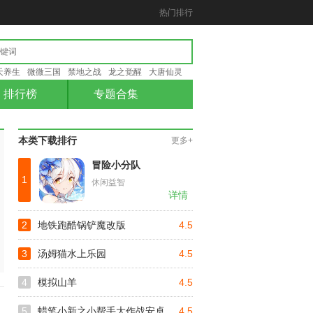
热门排行
天养生
微微三国
禁地之战
龙之觉醒
大唐仙灵
排行榜
专题合集
本类下载排行
更多+
冒险小分队
1
休闲益智
详情
2
地铁跑酷锅铲魔改版
4.5
3
汤姆猫水上乐园
4.5
4
模拟山羊
4.5
5
蜡笔小新之小帮手大作战安卓
4.5