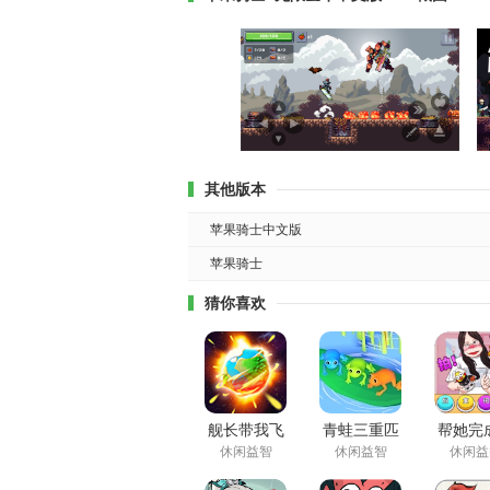
其他版本
苹果骑士中文版
苹果骑士
猜你喜欢
舰长带我飞
青蛙三重匹
帮她完
最新版
配游戏免费
战游戏
休闲益智
休闲益智
休闲益
版下载
版下