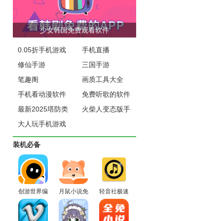
少女韩国免费观看软件
0.05折手机游戏
手机直播
修仙手游
三国手游
笔趣阁
画质工具大全
手机看动漫软件
免费听歌的软件
最新2025塔防类
火柴人变态版手
游戏排行榜
大人玩手机游戏
游下载
安卓版下载
装机必备
创游世界编
月鼠小说免
轻音社极速
辑器app官
费版官方下
版官方正式
方免费版
载
版