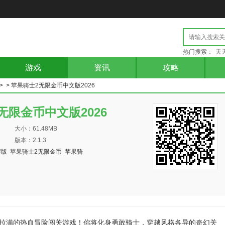
热门搜索：
天
游戏
资讯
攻略
> > 苹果骑士2无限金币中文版2026
无限金币中文版2026
大小：61.48MB
版本：2.1.3
解版
苹果骑士2无限金币
苹果骑
素风拉满的热血冒险闯关游戏！你将化身勇敢骑士，穿越风格各异的奇幻关