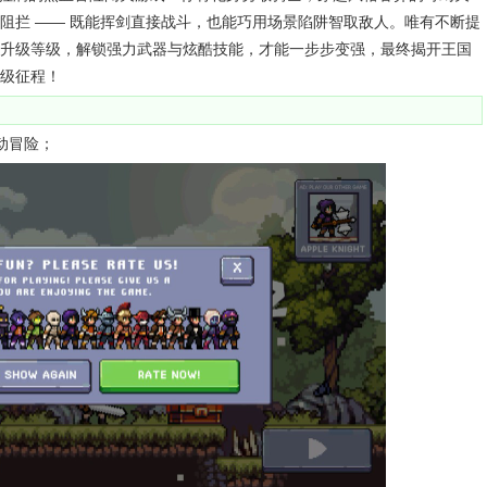
阻拦 —— 既能挥剑直接战斗，也能巧用场景陷阱智取敌人。唯有不断提
升级等级，解锁强力武器与炫酷技能，才能一步步变强，最终揭开王国
级征程！
动冒险；