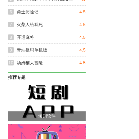
6
勇士历险记
4.5
7
火柴人给我死
4.5
8
开运麻将
4.5
9
青蛙祖玛单机版
4.5
10
汤姆猫大冒险
4.5
推荐专题
短剧软件