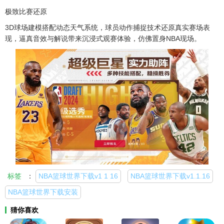
极致比赛还原
3D球场建模搭配动态天气系统，球员动作捕捉技术还原真实赛场表
现，逼真音效与解说带来沉浸式观赛体验，仿佛置身NBA现场。
标签
：
NBA篮球世界下载v1 1 16
NBA篮球世界下载v1.1.16
NBA篮球世界下载安装
猜你喜欢