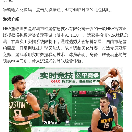
选项。
准确输入兑换码，点击兑换按钮，即可领取对应的礼包奖励。
游戏介绍
NBA篮球世界是深圳市柚游信息技术有限公司开发的一款NBA官方正
版授权模拟经营类篮球手游（版本v1.1.10）。玩家将扮演NBA球队总
裁，在真实工资帽系统限制下，通过选秀大会招募新星、自由市场签
约巨星、日常训练提升球员能力、战术调整优化阵容，打造专属冠军
之师。游戏采用实时数据联动技术，球员表现、身价、转会动态均与
现实NBA同步，带来沉浸式的球队经营体验。