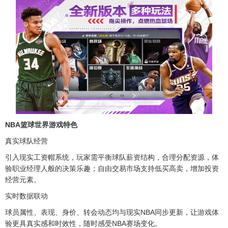
NBA篮球世界游戏特色
真实球队经营
引入现实工资帽系统，玩家需平衡球队薪资结构，合理分配资源，体
验职业经理人般的决策乐趣；自由交易市场支持低买高卖，增加投资
经营元素。
实时数据联动
球员属性、表现、身价、转会动态均与现实NBA同步更新，让游戏体
验更具真实感和时效性，随时感受NBA赛场变化。